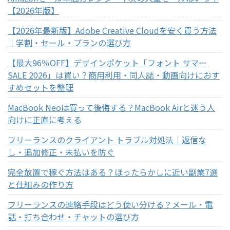
【2026年版】
【2026年最新版】Adobe Creative Cloudを安く買う方法
｜学割・セール・プランの選び方
【最大96％OFF】デザインポケット「フォント サマー
SALE 2026」は買い？商用利用・同人誌・動画向けにおす
すめセットを整理
MacBook Neoは買って後悔する？MacBook Airと迷う人
向けに正直に考える
フリーランスのクライアント トラブル対処法｜返信な
し・追加修正・未払いを防ぐ
完全放置で稼ぐ方法はある？ほったらかしに近い副業7選
と仕組みの作り方
フリーランスの連絡手段はどう使い分ける？メール・電
話・打ち合わせ・チャットの選び方