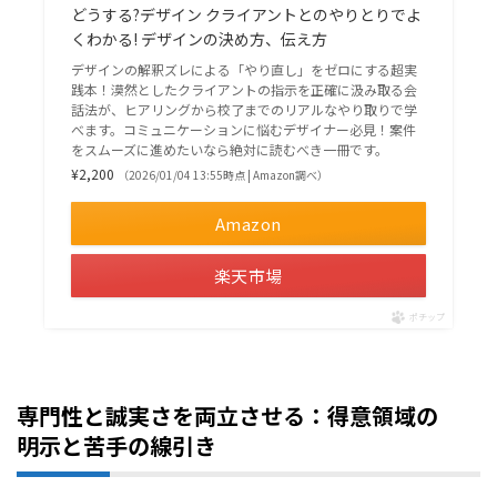
どうする?デザイン クライアントとのやりとりでよ
くわかる! デザインの決め方、伝え方
デザインの解釈ズレによる「やり直し」をゼロにする超実
践本！漠然としたクライアントの指示を正確に汲み取る会
話法が、ヒアリングから校了までのリアルなやり取りで学
べます。コミュニケーションに悩むデザイナー必見！案件
をスムーズに進めたいなら絶対に読むべき一冊です。
¥2,200
（2026/01/04 13:55時点 | Amazon調べ）
Amazon
楽天市場
ポチップ
専門性と誠実さを両立させる：得意領域の
明示と苦手の線引き