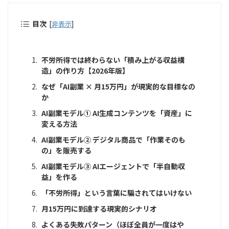
目次
[
非表示
]
不労所得では終わらない「積み上がる収益構
造」の作り方【2026年版】
なぜ「AI副業 × 月15万円」が現実的な目標なの
か
AI副業モデル① AI生成コンテンツを「資産」に
変える方法
AI副業モデル② デジタル商品で「作業そのも
の」を販売する
AI副業モデル③ AIエージェントで「半自動収
益」を作る
「不労所得」という言葉に騙されてはいけない
月15万円に到達する現実的シナリオ
よくある失敗パターン（ほぼ全員が一度はや