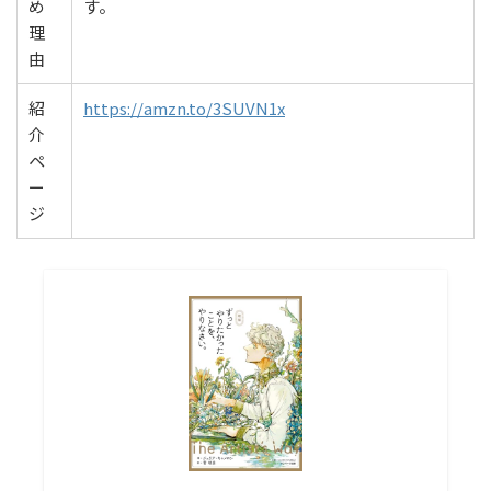
め
す。
理
由
紹
https://amzn.to/3SUVN1x
介
ペ
ー
ジ