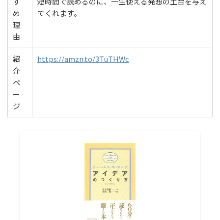
す
短時間で読めるのに、一生使える発想の土台を与え
め
てくれます。
理
由
紹
https://amzn.to/3TuTHWc
介
ペ
ー
ジ