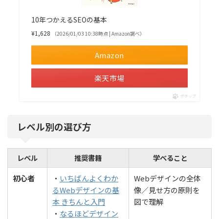
10年つかえるSEOの基本
¥1,628
（2026/01/03 10:38時点 | Amazon調べ）
Amazon
楽天市場
ポチップ
レベル別の選び方
レベル
推奨書籍
学べること
初心者
・
いちばんよくわか
Webデザインの全体
るWebデザインの基
像／見せ方の原則を
本 きちんと入門
図で理解
・
なるほどデザイン