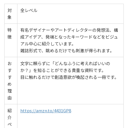
対
全レベル
象
特
有名デザイナーやアートディレクターの発想法、構
徴
成アイデア、発端となったキーワードなどをビジュ
アル中心に紹介しています。
雑誌形式で、眺めるだけでも刺激が得られます。
お
文字に頼らずに「どんなふうに考えればいいの
す
か？」を知ることができる貴重な資料です。
す
目に触れるだけで創造意欲が喚起される一冊です。
め
理
由
紹
https://amzn.to/4431GP8
介
ペ