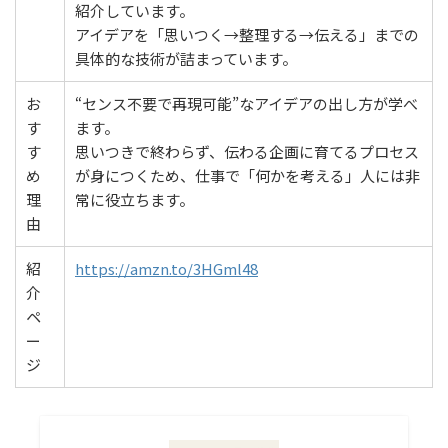
紹介しています。
アイデアを「思いつく→整理する→伝える」までの
具体的な技術が詰まっています。
お
“センス不要で再現可能”なアイデアの出し方が学べ
す
ます。
す
思いつきで終わらず、伝わる企画に育てるプロセス
め
が身につくため、仕事で「何かを考える」人には非
理
常に役立ちます。
由
紹
https://amzn.to/3HGml48
介
ペ
ー
ジ