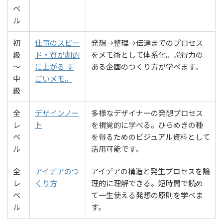
ベ
ル
初
仕事のスピー
発想→整理→伝達までのプロセス
級
ド・質が劇的
をメモ術として体系化。説得力の
〜
に上がる す
ある企画のつくり方が学べます。
中
ごいメモ。
級
全
デザインノー
多様なデザイナーの発想プロセス
レ
ト
を視覚的に学べる。ひらめきの種
ベ
を得るためのビジュアル資料として
ル
活用可能です。
全
アイデアのつ
アイデアの構造と発生プロセスを論
レ
くり方
理的に理解できる。短時間で読め
ベ
て一生使える発想の原則を学べま
ル
す。