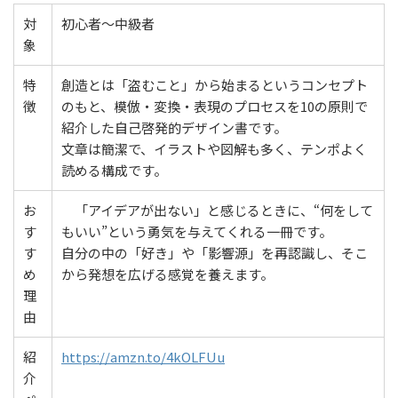
対
初心者〜中級者
象
特
創造とは「盗むこと」から始まるというコンセプト
徴
のもと、模倣・変換・表現のプロセスを10の原則で
紹介した自己啓発的デザイン書です。
文章は簡潔で、イラストや図解も多く、テンポよく
読める構成です。
お
「アイデアが出ない」と感じるときに、“何をして
す
もいい”という勇気を与えてくれる一冊です。
す
自分の中の「好き」や「影響源」を再認識し、そこ
め
から発想を広げる感覚を養えます。
理
由
紹
https://amzn.to/4kOLFUu
介