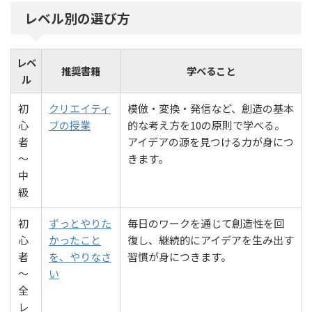
レベル別の選び方
レベ
推奨書籍
学べること
ル
初
クリエイティ
模倣・変換・発信など、創造の基本
心
ブの授業
的な考え方を10の原則で学べる。
者
アイデアの源を見つける力が身につ
〜
きます。
中
級
初
ずっとやりた
毎日のワークを通じて創造性を回
心
かったこと
復し、継続的にアイデアを生み出す
者
を、やりなさ
習慣が身につきます。
〜
い
全
レ