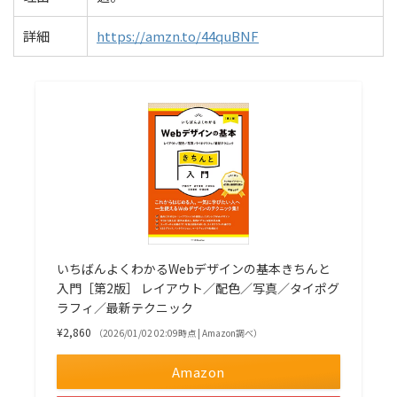
詳細
https://amzn.to/44quBNF
いちばんよくわかるWebデザインの基本きちんと
入門［第2版］ レイアウト／配色／写真／タイポグ
ラフィ／最新テクニック
¥2,860
（2026/01/02 02:09時点 | Amazon調べ）
Amazon