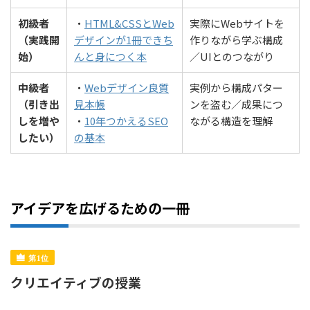
初級者
・
HTML&CSSとWeb
実際にWebサイトを
（実践開
デザインが1冊できち
作りながら学ぶ構成
始）
んと身につく本
／UIとのつながり
中級者
・
Webデザイン良質
実例から構成パター
（引き出
見本帳
ンを盗む／成果につ
しを増や
・
10年つかえるSEO
ながる構造を理解
したい）
の基本
アイデアを広げるための一冊
クリエイティブの授業