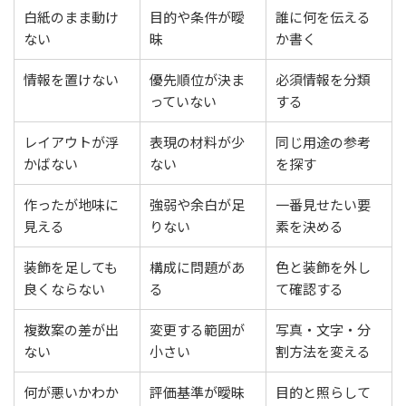
白紙のまま動け
目的や条件が曖
誰に何を伝える
ない
昧
か書く
情報を置けない
優先順位が決ま
必須情報を分類
っていない
する
レイアウトが浮
表現の材料が少
同じ用途の参考
かばない
ない
を探す
作ったが地味に
強弱や余白が足
一番見せたい要
見える
りない
素を決める
装飾を足しても
構成に問題があ
色と装飾を外し
良くならない
る
て確認する
複数案の差が出
変更する範囲が
写真・文字・分
ない
小さい
割方法を変える
何が悪いかわか
評価基準が曖昧
目的と照らして