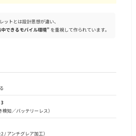
タブレットとは設計思想が違い、
集中できるモバイル環境”
を重視して作られています。
ける
 3
傾き検知／バッテリーレス）
晶
/ 3:2 / アンチグレア加工）