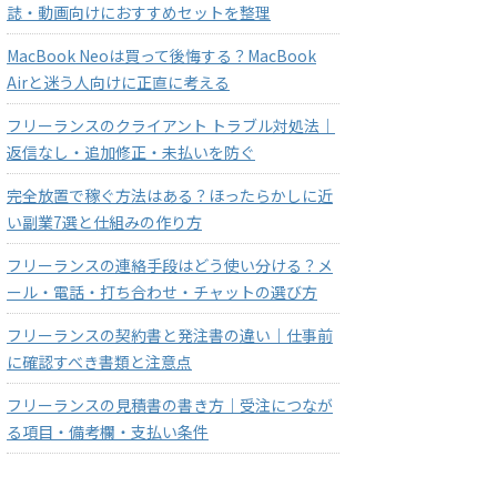
誌・動画向けにおすすめセットを整理
MacBook Neoは買って後悔する？MacBook
Airと迷う人向けに正直に考える
フリーランスのクライアント トラブル対処法｜
返信なし・追加修正・未払いを防ぐ
完全放置で稼ぐ方法はある？ほったらかしに近
い副業7選と仕組みの作り方
フリーランスの連絡手段はどう使い分ける？メ
ール・電話・打ち合わせ・チャットの選び方
フリーランスの契約書と発注書の違い｜仕事前
に確認すべき書類と注意点
フリーランスの見積書の書き方｜受注につなが
る項目・備考欄・支払い条件