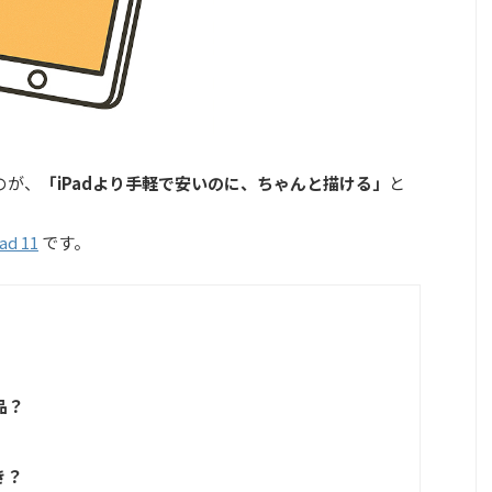
のが、
「iPadより手軽で安いのに、ちゃんと描ける」
と
ad 11
です。
商品？
き？