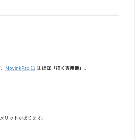
さ
が、
MovinkPad 11
は
ほぼ「描く専用機」
。
メリットがあります。