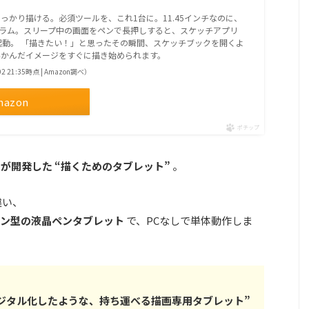
っかり描ける。必須ツールを、これ1台に。11.45インチなのに、
グラム。スリープ中の画面をペンで長押しすると、スケッチアプリ
asが起動。 「描きたい！」と思ったその瞬間、スケッチブックを開くよ
浮かんだイメージをすぐに描き始められます。
02 21:35時点 | Amazon調べ）
mazon
ポチップ
）が開発した “描くためのタブレット”
。
違い、
ン型の液晶ペンタブレット
で、PCなしで単体動作しま
ジタル化したような、持ち運べる描画専用タブレット”